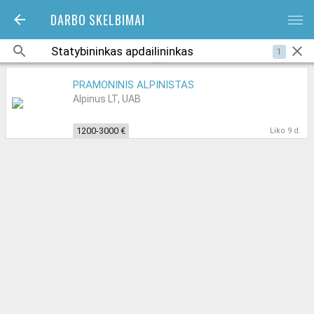
DARBO SKELBIMAI
bars
1
PRAMONINIS ALPINISTAS
Alpinus LT, UAB
1200-3000 €
Liko 9 d.