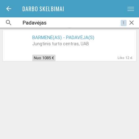
DARBO SKELBIMAI
bars
1
BARMENĖ(AS) - PADAVĖJA(S)
Jungtinis turto centras, UAB
Nuo 1085 €
Liko 12 d.