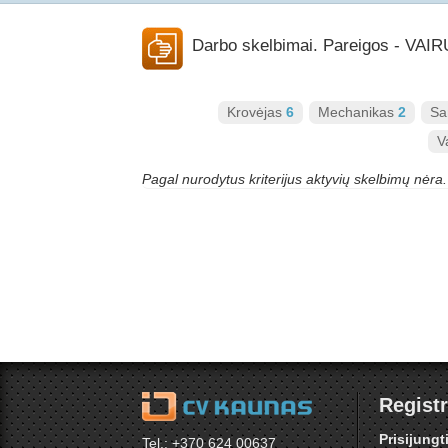
Darbo skelbimai. Pareigos - V
Krovėjas
6
Mechanikas
2
Sa
V
Pagal nurodytus kriterijus aktyvių skelbimų nėra.
Registr
Prisijungt
Tel.: +370 624 00637