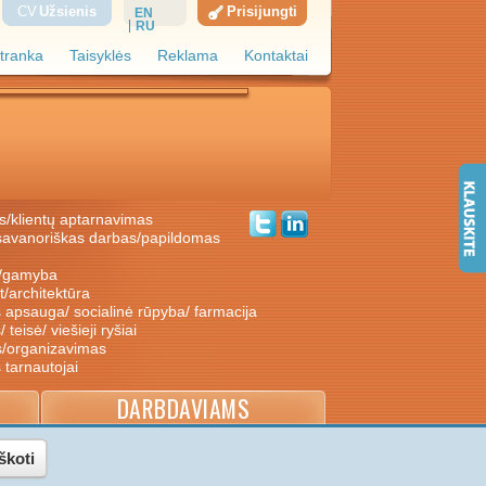
CV
Užsienis
Prisijungti
EN
RU
tranka
Taisyklės
Reklama
Kontaktai
s/klientų aptarnavimas
ė/gamyba
nt/architektūra
s apsauga/ socialinė rūpyba/ farmacija
/ teisė/ viešieji ryšiai
s/organizavimas
s tarnautojai
DARBDAVIAMS
škoti