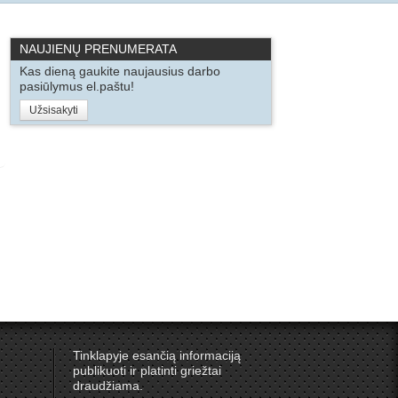
NAUJIENŲ PRENUMERATA
Kas dieną gaukite naujausius darbo
pasiūlymus el.paštu!
Užsisakyti
Tinklapyje esančią informaciją
publikuoti ir platinti griežtai
draudžiama.