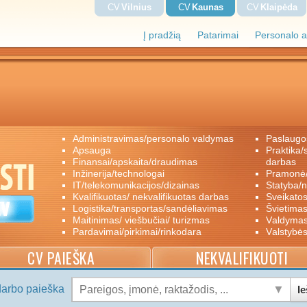
CV
Vilnius
CV
Kaunas
CV
Klaipėda
Į pradžią
Patarimai
Personalo a
administravimas/personalo valdymas
paslaugo
apsauga
praktika/savanoriškas darbas/papildomas
finansai/apskaita/draudimas
darbas
inžinerija/technologai
pramon
IT/telekomunikacijos/dizainas
statyba/
kvalifikuotas/ nekvalifikuotas darbas
sveikato
logistika/transportas/sandėliavimas
švietimas
maitinimas/ viešbučiai/ turizmas
valdyma
pardavimai/pirkimai/rinkodara
valstybė
CV PAIEŠKA
NEKVALIFIKUOTI
darbo paieška
Ie