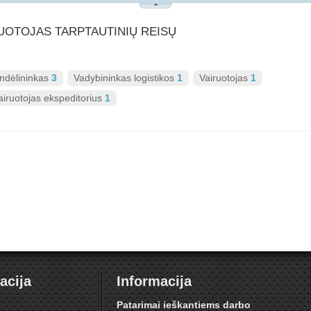
AIRUOTOJAS TARPTAUTINIŲ REISŲ
ndėlininkas
3
Vadybininkas logistikos
1
Vairuotojas
1
airuotojas ekspeditorius
1
acija
Informacija
i
Patarimai ieškantiems darbo