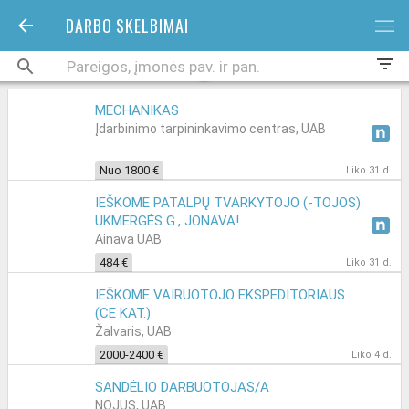
DARBO SKELBIMAI
bars
filter_list
MECHANIKAS
Įdarbinimo tarpininkavimo centras, UAB
Nuo 1800 €
Liko 31 d.
IEŠKOME PATALPŲ TVARKYTOJO (-TOJOS)
UKMERGĖS G., JONAVA!
Ainava UAB
484 €
Liko 31 d.
IEŠKOME VAIRUOTOJO EKSPEDITORIAUS
(CE KAT.)
Žalvaris, UAB
2000-2400 €
Liko 4 d.
SANDĖLIO DARBUOTOJAS/A
NOJUS, UAB