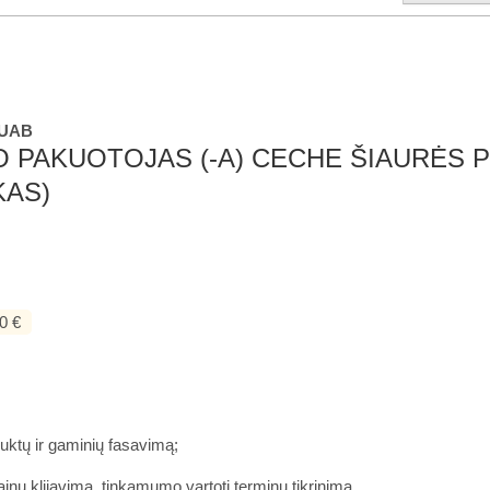
 UAB
O PAKUOTOJAS (-A) CECHE ŠIAURĖS 
KAS)
0 €
uktų ir gaminių fasavimą;
kainų klijavimą, tinkamumo vartoti terminų tikrinimą.