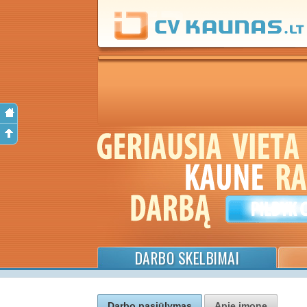
DARBO SKELBIMAI
Darbo pasiūlymas
Apie įmonę