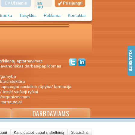
CV
Užsienis
Prisijungti
EN
RU
tranka
Taisyklės
Reklama
Kontaktai
s/klientų aptarnavimas
ė/gamyba
nt/architektūra
s apsauga/ socialinė rūpyba/ farmacija
/ teisė/ viešieji ryšiai
s/organizavimas
s tarnautojai
DARBDAVIAMS
augui
Kandidatuoti pagal šį skelbimą
Spausdinti