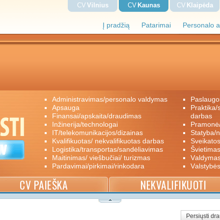
CV
Vilnius
CV
Kaunas
CV
Klaipėda
Į pradžią
Patarimai
Personalo a
administravimas/personalo valdymas
paslaugo
apsauga
praktika/savanoriškas darbas/papildomas
finansai/apskaita/draudimas
darbas
inžinerija/technologai
pramon
IT/telekomunikacijos/dizainas
statyba/
kvalifikuotas/ nekvalifikuotas darbas
sveikato
logistika/transportas/sandėliavimas
švietimas
maitinimas/ viešbučiai/ turizmas
valdyma
pardavimai/pirkimai/rinkodara
valstybė
CV PAIEŠKA
NEKVALIFIKUOTI
Persiųsti dr