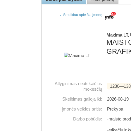
Smulkiau apie šią įmonę
Maxima LT,
MAIST
GRAFI
Atlyginimas neatskaičius
1230―138
mokesčių
Skelbimas galioja iki:
2026-08-19
Įmonės veiklos sritis:
Prekyba
Darbo pobūdis:
-maisto prod
-etikečių ir 