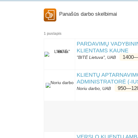
Panašūs darbo skelbimai
1 puslapis
PARDAVIMŲ VADYBININ
KLIENTAMS KAUNE
1400―
"BITĖ Lietuva", UAB
KLIENTŲ APTARNAVIMO
ADMINISTRATORĖ (-IU
950―120
Noriu darbo, UAB
VERSLO KLIENTŲ AMB