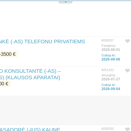
KĖ (-AS) TELEFONU PRIVATIEMS
#258337
Patalpinta:
2026-08-01
3500 €
Galioja iki:
2026-09-06
 KONSULTANTĖ (-AS) –
#251422
Atnaujinta:
S) (KLAUSOS APARATAI)
2026-07-27
0 €
Galioja iki:
2026-09-04
ASADORĖ (-IUS) KAUNE
#258250