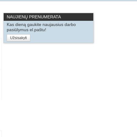
NAUJIENŲ PRENUMERATA
Kas dieną gaukite naujausius darbo
pasiūlymus el.paštu!
Užsisakyti