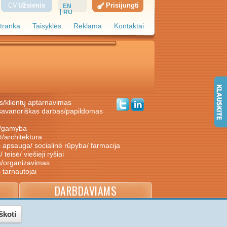
CV
Užsienis
Prisijungti
EN
RU
tranka
Taisyklės
Reklama
Kontaktai
s/klientų aptarnavimas
ė/gamyba
nt/architektūra
s apsauga/ socialinė rūpyba/ farmacija
/ teisė/ viešieji ryšiai
s/organizavimas
s tarnautojai
DARBDAVIAMS
škoti