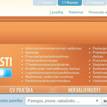
CV
Vilnius
CV
Kaunas
CV
Klaipėda
Į pradžią
Patarimai
Personalo a
administravimas/personalo valdymas
paslaugo
apsauga
praktika/savanoriškas darbas/papildomas
finansai/apskaita/draudimas
darbas
inžinerija/technologai
pramon
IT/telekomunikacijos/dizainas
statyba/
kvalifikuotas/ nekvalifikuotas darbas
sveikato
logistika/transportas/sandėliavimas
švietimas
maitinimas/ viešbučiai/ turizmas
valdyma
pardavimai/pirkimai/rinkodara
valstybė
CV PAIEŠKA
NEKVALIFIKUOTI
darbo paieška
Ie