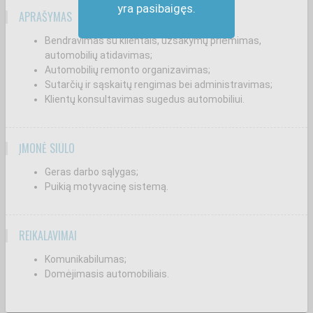
yra pasibaigęs.
APRAŠYMAS
Bendravimas su klientais, užsakymų priėmimas,
automobilių atidavimas;
Automobilių remonto organizavimas;
Sutarčių ir sąskaitų rengimas bei administravimas;
Klientų konsultavimas sugedus automobiliui.
ĮMONĖ SIŪLO
Geras darbo sąlygas;
Puikią motyvacinę sistemą.
REIKALAVIMAI
Komunikabilumas;
Domėjimasis automobiliais.