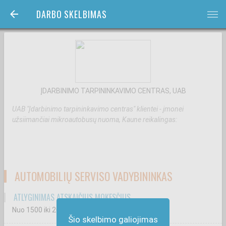
DARBO SKELBIMAS
bars
ĮDARBINIMO TARPININKAVIMO CENTRAS, UAB
UAB "Įdarbinimo tarpininkavimo centras" klientei - įmonei
užsiimančiai mikroautobusų nuoma, Kaune reikalingas:
AUTOMOBILIŲ SERVISO VADYBININKAS
ATLYGINIMAS ATSKAIČIUS MOKESČIUS
Nuo 1500
iki 2000
€
Šio skelbimo galiojimas