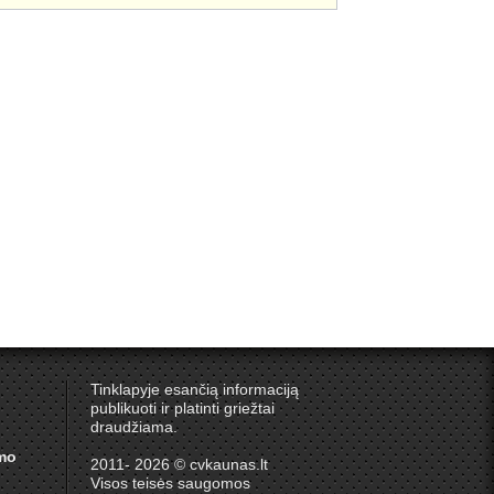
Tinklapyje esančią informaciją
publikuoti ir platinti griežtai
draudžiama.
umo
2011- 2026 © cvkaunas.lt
Visos teisės saugomos