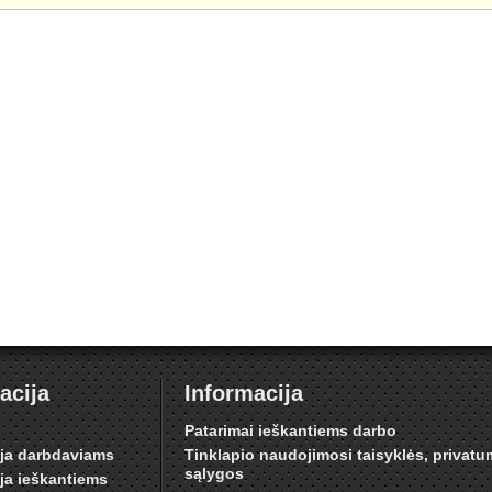
acija
Informacija
i
Patarimai ieškantiems darbo
ija darbdaviams
Tinklapio naudojimosi taisyklės, privat
sąlygos
ija ieškantiems