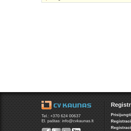
Registr
Prisijungt
Tel.: +370 624 00637
El. paštas: info@cvkaunas.lt
Registrac
Registrac