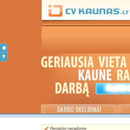
DARBO SKELBIMAI
Renginio neradome