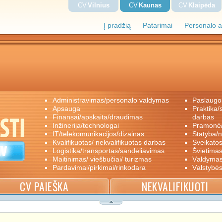
CV
Vilnius
CV
Kaunas
CV
Klaipėda
Į pradžią
Patarimai
Personalo a
administravimas/personalo valdymas
paslaugo
apsauga
praktika/savanoriškas darbas/papildomas
finansai/apskaita/draudimas
darbas
inžinerija/technologai
pramon
IT/telekomunikacijos/dizainas
statyba/
kvalifikuotas/ nekvalifikuotas darbas
sveikato
logistika/transportas/sandėliavimas
švietimas
maitinimas/ viešbučiai/ turizmas
valdyma
pardavimai/pirkimai/rinkodara
valstybė
CV PAIEŠKA
NEKVALIFIKUOTI