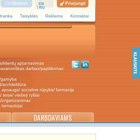
CV
Užsienis
Prisijungti
EN
RU
tranka
Taisyklės
Reklama
Kontaktai
s/klientų aptarnavimas
ė/gamyba
nt/architektūra
s apsauga/ socialinė rūpyba/ farmacija
/ teisė/ viešieji ryšiai
s/organizavimas
s tarnautojai
DARBDAVIAMS