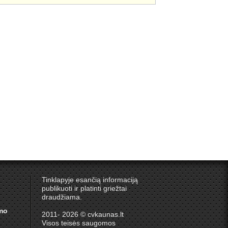
Tinklapyje esančią informaciją
publikuoti ir platinti griežtai
draudžiama.
umo
2011- 2026 © cvkaunas.lt
Visos teisės saugomos