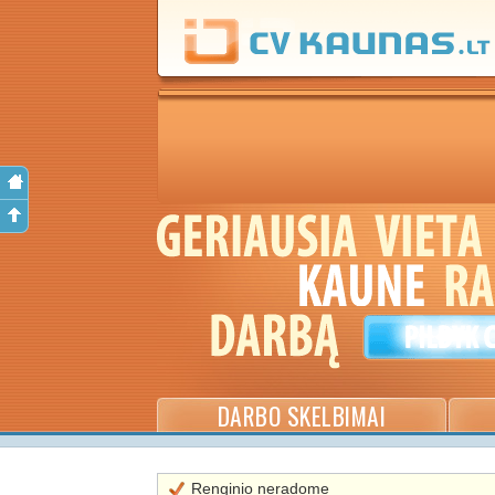
DARBO SKELBIMAI
Renginio neradome