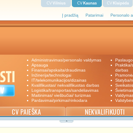
CV
Vilnius
CV
Kaunas
CV
Klaipėda
Į pradžią
Patarimai
Personalo a
administravimas/personalo valdymas
paslaugo
apsauga
praktika/savanoriškas darbas/papildomas
finansai/apskaita/draudimas
darbas
inžinerija/technologai
pramon
IT/telekomunikacijos/dizainas
statyba/
kvalifikuotas/ nekvalifikuotas darbas
sveikato
logistika/transportas/sandėliavimas
švietimas
maitinimas/ viešbučiai/ turizmas
valdyma
pardavimai/pirkimai/rinkodara
valstybė
CV PAIEŠKA
NEKVALIFIKUOTI