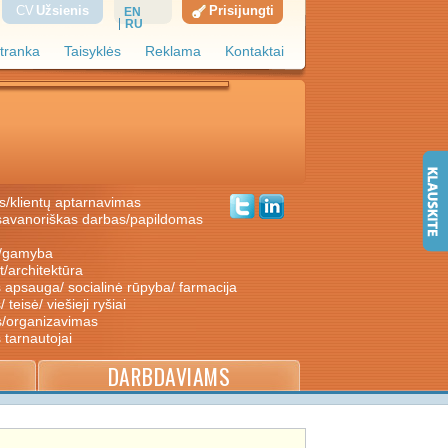
CV
Užsienis
Prisijungti
EN
RU
tranka
Taisyklės
Reklama
Kontaktai
s/klientų aptarnavimas
ė/gamyba
nt/architektūra
s apsauga/ socialinė rūpyba/ farmacija
/ teisė/ viešieji ryšiai
s/organizavimas
s tarnautojai
DARBDAVIAMS