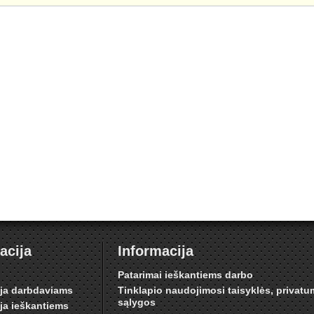
acija
Informacija
i
Patarimai ieškantiems darbo
ija darbdaviams
Tinklapio naudojimosi taisyklės, privat
sąlygos
ija ieškantiems