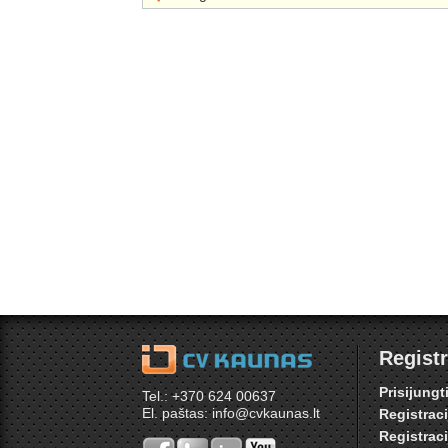
Registr
Prisijungt
Tel.: +370 624 00637
El. paštas: info@cvkaunas.lt
Registrac
Registrac