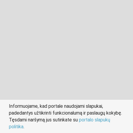
2011- 2026 © cvkaunas.lt
Visos teisės saugomos įstatymo.
Informuojame, kad portale naudojami slapukai,
padedantys užtikrinti funkcionalumą ir paslaugų kokybę.
person
work
Tęsdami naršymą jus sutinkate su
portalo slapukų
IEŠKANTIEMS DARBO
DARBDAVIAMS
politika
.