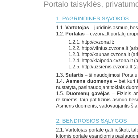
Portalo taisyklės, privat
PAGRINDINĖS SĄVOKOS
Vartotojas
– juridinis asmuo, be
Portalas
– cvzona.lt portalų grupė
http://cvzona.lt;
http://vilnius.cvzona.lt (arb
http://kaunas.cvzona.lt (a
http://klaipeda.cvzona.lt (
http://uzsienis.cvzona.lt (
Sutartis
– ši naudojimosi Portalu
Asmens duomenys
– bet kuri i
nustatyta, pasinaudojant tokiais duom
Duomenų gavėjas
– Fizinis ar
reikmėms, taip pat fizinis asmuo be
Asmens duomenis, vadovaujantis šia
BENDROSIOS SĄLYGOS
Vartotojas portale gali ieškoti, t
kitomis portale esančiomis paslaugom