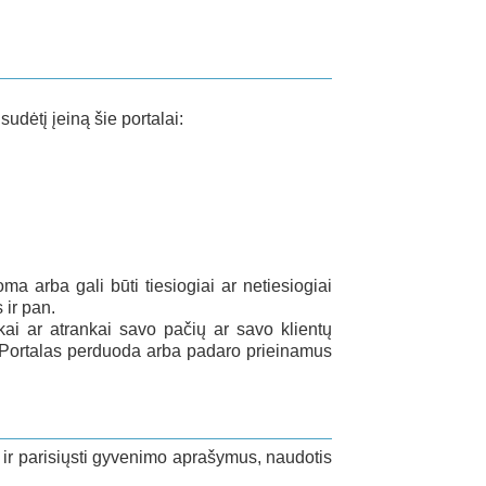
udėtį įeiną šie portalai:
ma arba gali būti tiesiogiai ar netiesiogiai
 ir pan.
kai ar atrankai savo pačių ar savo klientų
s Portalas perduoda arba padaro prieinamus
ti ir parisiųsti gyvenimo aprašymus, naudotis