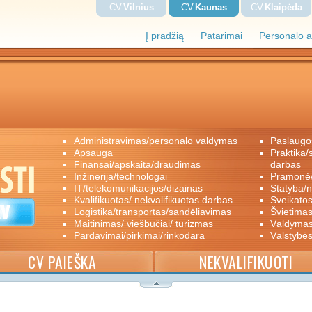
CV
Vilnius
CV
Kaunas
CV
Klaipėda
Į pradžią
Patarimai
Personalo a
administravimas/personalo valdymas
paslaugo
apsauga
praktika/savanoriškas darbas/papildomas
finansai/apskaita/draudimas
darbas
inžinerija/technologai
pramon
IT/telekomunikacijos/dizainas
statyba/
kvalifikuotas/ nekvalifikuotas darbas
sveikato
logistika/transportas/sandėliavimas
švietimas
maitinimas/ viešbučiai/ turizmas
valdyma
pardavimai/pirkimai/rinkodara
valstybė
CV PAIEŠKA
NEKVALIFIKUOTI