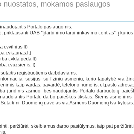
umo nuostatos, mokamos paslaugos
sinaudojantis Portalo paslaugomis.
, priklausanti UAB “Įdarbinimo tarpininkavimo centras”, į kurios s
a cvvilnius.lt)
rba cvkaunas.lt)
arba cvklaipeda.lt)
arba cvuzsienis.lt)
 sutartis registruotiems darbdaviams.
nformacija, susijusi su fiziniu asmeniu, kurio tapatybė yra žino
enimis kaip vardas, pavardė, telefono numeris, el.pasto adresas
ba juridinis asmuo, besinaudojantis Portalu darbuotojų paieš
sinaudojantis Portalu darbo paieškos tikslais. Šiems asmenim
 Sutartimi. Duomenų gavėjas yra Asmens Duomenų tvarkytojas.
alpinti, peržiūrėti skelbiamus darbo pasiūlymus, taip pat peržiūrė
is.