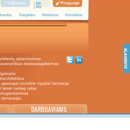
CV
Užsienis
Prisijungti
EN
RU
tranka
Taisyklės
Reklama
Kontaktai
s/klientų aptarnavimas
ė/gamyba
nt/architektūra
s apsauga/ socialinė rūpyba/ farmacija
/ teisė/ viešieji ryšiai
s/organizavimas
s tarnautojai
DARBDAVIAMS