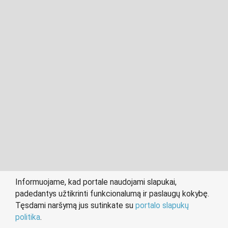
2011- 2026 © cvkaunas.lt
Visos teisės saugomos įstatymo.
Informuojame, kad portale naudojami slapukai,
padedantys užtikrinti funkcionalumą ir paslaugų kokybę.
person
work
Tęsdami naršymą jus sutinkate su
portalo slapukų
IEŠKANTIEMS DARBO
DARBDAVIAMS
politika
.