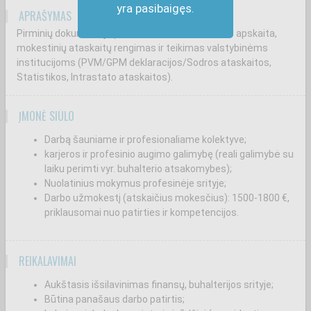
yra pasibaigęs.
APRAŠYMAS
Pirminių dokumentų apskaita, darbo užmokesčio apskaita,
mokestinių ataskaitų rengimas ir teikimas valstybinėms
institucijoms (PVM/GPM deklaracijos/Sodros ataskaitos,
Statistikos, Intrastato ataskaitos).
ĮMONĖ SIŪLO
Darbą šauniame ir profesionaliame kolektyve;
karjeros ir profesinio augimo galimybę (reali galimybė su
laiku perimti vyr. buhalterio atsakomybes);
Nuolatinius mokymus profesinėje srityje;
Darbo užmokestį (atskaičius mokesčius): 1500-1800 €,
priklausomai nuo patirties ir kompetencijos.
REIKALAVIMAI
Aukštasis išsilavinimas finansų, buhalterijos srityje;
Būtina panašaus darbo patirtis;