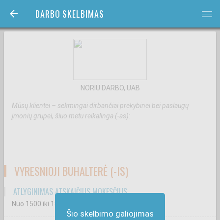
DARBO SKELBIMAS
bars
NORIU DARBO, UAB
Mūsų klientei – sėkmingai dirbančiai prekybinei bei paslaugų
įmonių grupei, šiuo metu reikalinga (-as):
VYRESNIOJI BUHALTERĖ (-IS)
ATLYGINIMAS ATSKAIČIUS MOKESČIUS
Nuo 1500
iki 1800
€
Šio skelbimo galiojimas