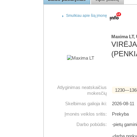
Smulkiau apie šią įmonę
Maxima LT,
VIRĖJ
(PENKI
Atlyginimas neatskaičius
1230―136
mokesčių
Skelbimas galioja iki:
2026-08-11
Įmonės veiklos sritis:
Prekyba
Darbo pobūdis:
-pietų gami
-darbą preky