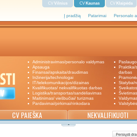
CV
Vilnius
CV
Kaunas
CV
Klaipėda
Į pradžią
Patarimai
Personalo a
administravimas/personalo valdymas
paslaugo
apsauga
praktika/savanoriškas darbas/papildomas
finansai/apskaita/draudimas
darbas
inžinerija/technologai
pramon
IT/telekomunikacijos/dizainas
statyba/
kvalifikuotas/ nekvalifikuotas darbas
sveikato
logistika/transportas/sandėliavimas
švietimas
maitinimas/ viešbučiai/ turizmas
valdyma
pardavimai/pirkimai/rinkodara
valstybė
CV PAIEŠKA
NEKVALIFIKUOTI
Persiųsti dr