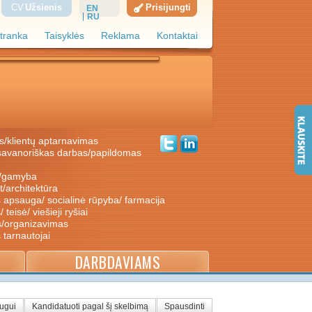
CV
Užsienis
Prisijungti
EN
RU
tranka
Taisyklės
Reklama
Kontaktai
s/klientų aptarnavimas
ė/gamyba
nt/architektūra
s apsauga/ socialinė rūpyba/ farmacija
/ teisė/ viešieji ryšiai
s/organizavimas
s tarnautojai
DARBDAVIAMS
augui
Kandidatuoti pagal šį skelbimą
Spausdinti