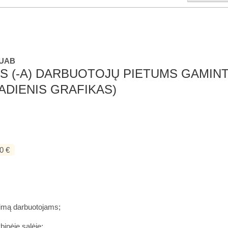
 UAB
AS (-A) DARBUOTOJŲ PIETUMS GAMIN
ADIENIS GRAFIKAS)
0 €
nimą darbuotojams;
binėje salėje;