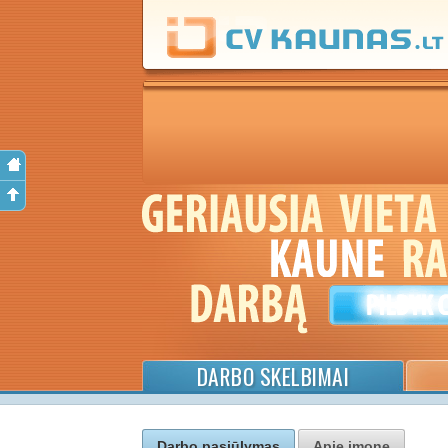
DARBO SKELBIMAI
Darbo pasiūlymas
Apie įmonę