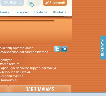
CV
Užsienis
Prisijungti
EN
RU
tranka
Taisyklės
Reklama
Kontaktai
s/klientų aptarnavimas
ė/gamyba
nt/architektūra
s apsauga/ socialinė rūpyba/ farmacija
/ teisė/ viešieji ryšiai
s/organizavimas
s tarnautojai
DARBDAVIAMS