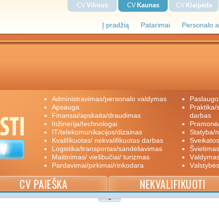
CV
Vilnius
CV
Kaunas
CV
Klaipėda
Į pradžią
Patarimai
Personalo a
administravimas/personalo valdymas
paslaugo
apsauga
praktika/savanoriškas darbas/papildomas
finansai/apskaita/draudimas
darbas
inžinerija/technologai
pramon
IT/telekomunikacijos/dizainas
statyba/
kvalifikuotas/ nekvalifikuotas darbas
sveikato
logistika/transportas/sandėliavimas
švietimas
maitinimas/ viešbučiai/ turizmas
valdyma
pardavimai/pirkimai/rinkodara
valstybė
CV PAIEŠKA
NEKVALIFIKUOTI