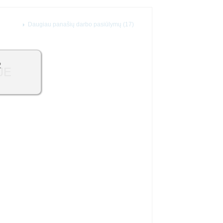
Daugiau panašių darbo pasiūlymų (17)
2
JE