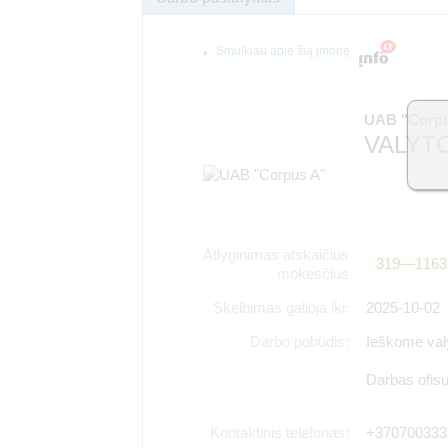
Smulkiau apie šią įmonę
UAB "Corpu
VALYTO
Atlyginimas atskaičius
319―1163
mokesčius
Skelbimas galioja iki:
2025-10-02
Darbo pobūdis:
Ieškome valyt
Darbas ofis
Kontaktinis telefonas:
+370700333