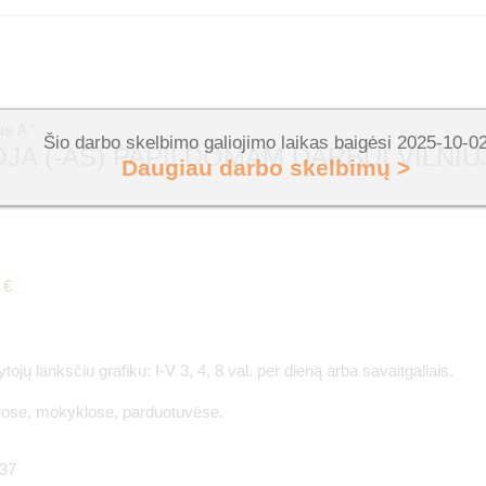
s A"
Šio darbo skelbimo galiojimo laikas baigėsi 2025-10-0
JA (-AS) PAPILDOMAM DARBUI VILNIU
Daugiau darbo skelbimų >
 €
ojų lanksčiu grafiku: I-V 3, 4, 8 val. per dieną arba savaitgaliais.
uose, mokyklose, parduotuvėse.
37