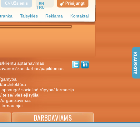
CV
Užsienis
Prisijungti
EN
RU
tranka
Taisyklės
Reklama
Kontaktai
s/klientų aptarnavimas
ė/gamyba
nt/architektūra
s apsauga/ socialinė rūpyba/ farmacija
/ teisė/ viešieji ryšiai
s/organizavimas
s tarnautojai
DARBDAVIAMS