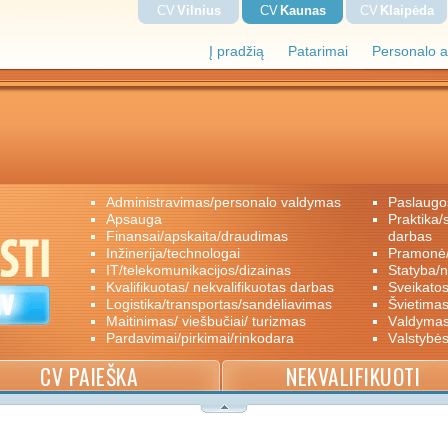
CV
Vilnius
CV
Kaunas
CV
Klaipėda
Į pradžią
Patarimai
Personalo a
administravimas/personalo valdymas
paslaugo
apsauga
praktika/savanoriškas darbas/papildomas
finansai/apskaita/draudimas
darbas
inžinerija/technologai
pramon
IT/telekomunikacijos/dizainas
statyba/
kvalifikuotas/ nekvalifikuotas darbas
sveikato
logistika/transportas/sandėliavimas
švietimas
maitinimas/ viešbučiai/ turizmas
valdyma
pardavimai/pirkimai/rinkodara
valstybė
CV PAIEŠKA
NEKVALIFIKUOTI