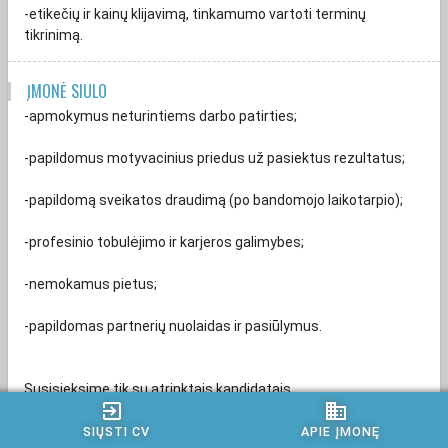
-etikečių ir kainų klijavimą, tinkamumo vartoti terminų
tikrinimą.
ĮMONĖ SIŪLO
-apmokymus neturintiems darbo patirties;
-papildomus motyvacinius priedus už pasiektus rezultatus;
-papildomą sveikatos draudimą (po bandomojo laikotarpio);
-profesinio tobulėjimo ir karjeros galimybes;
-nemokamus pietus;
-papildomas partnerių nuolaidas ir pasiūlymus.
Susisieksime tik su atrinktais kandidatais.
exit_to_app
business
Atsiliepdami į karjeros skelbimą ir pateikdami savo CV, Jūs
SIŲSTI CV
APIE ĮMONĘ