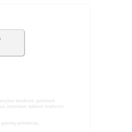
6
gamybos bendrovė, gaminanti
ius, betoninius aplinkos tvarkymo
, gaminių perkėlimas.