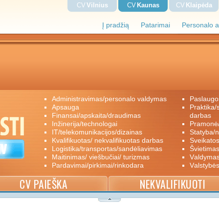
CV
Vilnius
CV
Kaunas
CV
Klaipėda
Į pradžią
Patarimai
Personalo a
administravimas/personalo valdymas
paslaugo
apsauga
praktika/savanoriškas darbas/papildomas
finansai/apskaita/draudimas
darbas
inžinerija/technologai
pramon
IT/telekomunikacijos/dizainas
statyba/
kvalifikuotas/ nekvalifikuotas darbas
sveikato
logistika/transportas/sandėliavimas
švietimas
maitinimas/ viešbučiai/ turizmas
valdyma
pardavimai/pirkimai/rinkodara
valstybė
CV PAIEŠKA
NEKVALIFIKUOTI