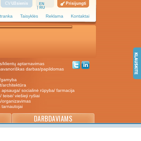
CV
Užsienis
Prisijungti
EN
RU
tranka
Taisyklės
Reklama
Kontaktai
s/klientų aptarnavimas
ė/gamyba
nt/architektūra
s apsauga/ socialinė rūpyba/ farmacija
/ teisė/ viešieji ryšiai
s/organizavimas
s tarnautojai
DARBDAVIAMS