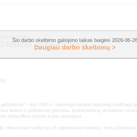
betonis, UAB
Šio darbo skelbimo galiojimo laikas baigėsi 2026-06-2
NIO KRANO OPERATORIUS
Daugiau darbo skelbimų >
0 €
gelžbetonis“– nuo 1963 m. sėkmingai dirbanti statybinių medžiagų 
us betono ir gelžbetonio gaminius, prekinį betoną, armatūros ruošin
lo darbą tiltinio (ožinio) krano operatoriui.
s: tiltinio krano valdymas (iš operatoriaus kabinos); formų išlėkimas