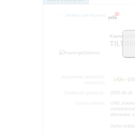
Smulkiau apie šią įmonę
Kauno gelž
TILTI
Atlyginimas atskaičius
1400―150
mokesčius
Skelbimas galioja iki:
2026-06-26
Darbo pobūdis:
UAB „Kauno 
surenkamuosi
elementus siū
Darbo pobūdi