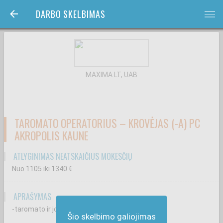
DARBO SKELBIMAS
bars
MAXIMA LT, UAB
TAROMATO OPERATORIUS – KROVĖJAS (-A) PC
AKROPOLIS KAUNE
ATLYGINIMAS NEATSKAIČIUS MOKESČIŲ
Nuo 1105
iki 1340
€
APRAŠYMAS
-taromato ir jo patalpos priežiūrą;
Šio skelbimo galiojimas