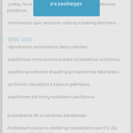
yra pasibaigęs.
-prekių, taros krovimą ir rūšiavimą rampoje ir pagalbinėse
patalpose;
-informacijos apie taromato veikimą suteikimą klientams.
ĮMONĖ SIŪLO
-apmokymus neturintiems darbo patirties;
-papildomus motyvacinius priedus už pasiektus rezultatus;
-papildomą sveikatos draudimą (po bandomojo laikotarpio);
-profesinio tobulėjimo ir karjeros galimybes;
-papildomas partnerių nuolaidas ir pasiūlymus.
Susisieksime tik su atrinktais kandidatais.
Atsiliepdami į karjeros skelbimą ir pateikdami savo CV, Jūs