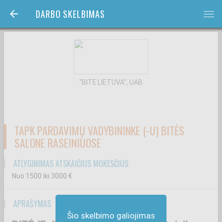
DARBO SKELBIMAS
bars
"BITĖ LIETUVA", UAB
TAPK PARDAVIMŲ VADYBININKE (-U) BITĖS
SALONE RASEINIUOSE
ATLYGINIMAS ATSKAIČIUS MOKESČIUS
Nuo 1500
iki 3000
€
APRAŠYMAS
Šio skelbimo galiojimas