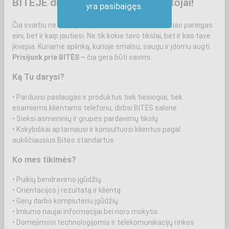
BITĖJE dirba žmonės, ne darbuotojai!
yra pasibaigęs.
Čia svarbu ne tik, ką moki, bet ir kas esi. Ne tik kokias pareigas
eini, bet ir kaip jautiesi. Ne tik kokie tavo tikslai, bet ir kas tave
įkvepia. Kuriame aplinką, kurioje smalsu, saugu ir įdomu augti.
Prisijunk prie BITĖS –
čia gera būti savimi.
Ką Tu darysi?
• Parduosi paslaugas ir produktus tiek tiesiogiai, tiek
esamiems klientams telefonu, dirbsi BITĖS salone
• Sieksi asmeninių ir grupės pardavimų tikslų
• Kokybiškai aptarnausi ir konsultuosi klientus pagal
aukščiausius Bitės standartus
Ko mes tikimės?
• Puikių bendravimo įgūdžių
• Orientacijos į rezultatą ir klientą
• Gerų darbo kompiuteriu įgūdžių
• Imlumo naujai informacijai bei noro mokytis
• Domėjimosi technologijomis ir telekomunikacijų rinkos