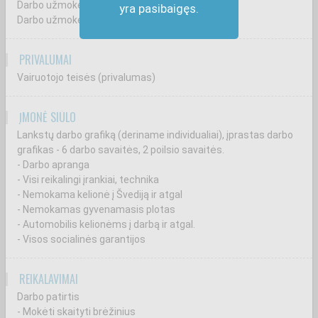
Darbo užmokestis Lietuvoje nuo 2000-2500 Eur.
yra pasibaigęs.
Darbo užmokestis Švedijoje nuo 3000-4000 Eur.
PRIVALUMAI
Vairuotojo teisės (privalumas)
ĮMONĖ SIŪLO
Lankstų darbo grafiką (deriname individualiai), įprastas darbo
grafikas - 6 darbo savaitės, 2 poilsio savaitės.
- Darbo apranga
- Visi reikalingi įrankiai, technika
- Nemokama kelionė į Švediją ir atgal
- Nemokamas gyvenamasis plotas
- Automobilis kelionėms į darbą ir atgal.
- Visos socialinės garantijos
REIKALAVIMAI
Darbo patirtis
- Mokėti skaityti brėžinius