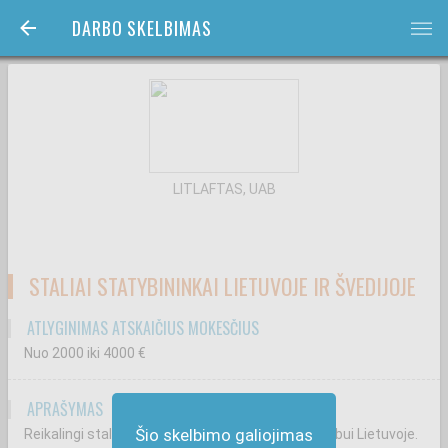
DARBO SKELBIMAS
bars
LITLAFTAS, UAB
STALIAI STATYBININKAI LIETUVOJE IR ŠVEDIJOJE
ATLYGINIMAS ATSKAIČIUS MOKESČIUS
Nuo 2000
iki 4000
€
APRAŠYMAS
Šio skelbimo galiojimas
Reikalingi staliai. Komandiruotėms į Švediją ir darbui Lietuvoje.