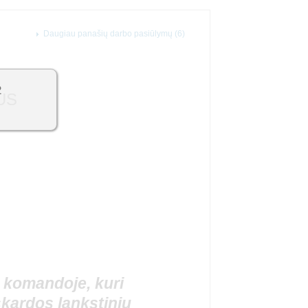
Daugiau panašių darbo pasiūlymų (6)
2
US
 komandoje, kuri
skardos lankstinių