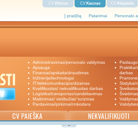
CV
Vilnius
CV
Kaunas
CV
Klaipėda
Į pradžią
Patarimai
Personalo a
administravimas/personalo valdymas
paslaugo
apsauga
praktika/savanoriškas darbas/papildomas
finansai/apskaita/draudimas
darbas
inžinerija/technologai
pramon
IT/telekomunikacijos/dizainas
statyba/
kvalifikuotas/ nekvalifikuotas darbas
sveikato
logistika/transportas/sandėliavimas
švietimas
maitinimas/ viešbučiai/ turizmas
valdyma
pardavimai/pirkimai/rinkodara
valstybė
CV PAIEŠKA
NEKVALIFIKUOTI