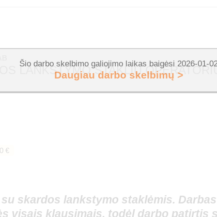
AB
Šio darbo skelbimo galiojimo laikas baigėsi 2026-01-0
OS LANKSTYMO STAKLIŲ OPERATORI
Daugiau darbo skelbimų >
0 €
su skardos lankstymo staklėmis. Darbas
s visais klausimais, todėl darbo patirtis 