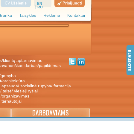
CV
Užsienis
Prisijungti
EN
RU
tranka
Taisyklės
Reklama
Kontaktai
s/klientų aptarnavimas
ė/gamyba
nt/architektūra
s apsauga/ socialinė rūpyba/ farmacija
/ teisė/ viešieji ryšiai
s/organizavimas
s tarnautojai
DARBDAVIAMS