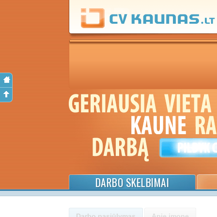
DARBO SKELBIMAI
Darbo pasiūlymas
Apie įmonę