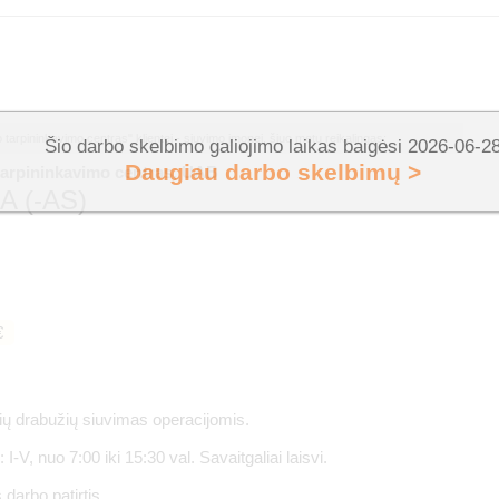
tarpininkavimo centras" klientei - siuvimo įmonei, šiuo metu reikalingas:
Šio darbo skelbimo galiojimo laikas baigėsi 2026-06-2
Daugiau darbo skelbimų >
tarpininkavimo centras, UAB
A (-AS)
€
nių drabužių siuvimas operacijomis.
 I-V, nuo 7:00 iki 15:30 val. Savaitgaliai laisvi.
darbo patirtis.