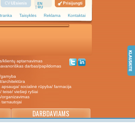
CV
Užsienis
Prisijungti
EN
RU
tranka
Taisyklės
Reklama
Kontaktai
s/klientų aptarnavimas
ė/gamyba
nt/architektūra
s apsauga/ socialinė rūpyba/ farmacija
/ teisė/ viešieji ryšiai
s/organizavimas
s tarnautojai
DARBDAVIAMS