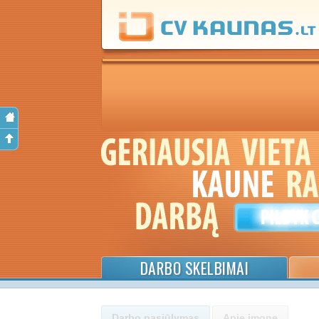
DARBO SKELBIMAI
Darbo pasiūlymas
Apie įmonę