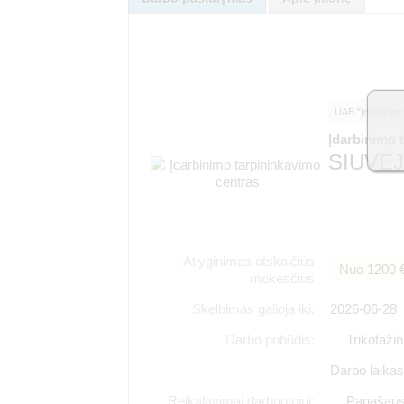
UAB "Įdarbinimo 
Įdarbinimo 
SIUVĖJ
Atlyginimas atskaičius
Nuo 1200 
mokesčius
Skelbimas galioja iki:
2026-06-28
Darbo pobūdis:
Trikotaži
Darbo laikas:
Reikalavimai darbuotojui:
Panašaus 