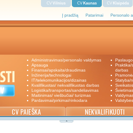
CV
Vilnius
CV
Kaunas
CV
Klaipėda
Į pradžią
Patarimai
Personalo a
administravimas/personalo valdymas
paslaugo
apsauga
praktika/savanoriškas darbas/papildomas
finansai/apskaita/draudimas
darbas
inžinerija/technologai
pramon
IT/telekomunikacijos/dizainas
statyba/
kvalifikuotas/ nekvalifikuotas darbas
sveikato
logistika/transportas/sandėliavimas
švietimas
maitinimas/ viešbučiai/ turizmas
valdyma
pardavimai/pirkimai/rinkodara
valstybė
CV PAIEŠKA
NEKVALIFIKUOTI