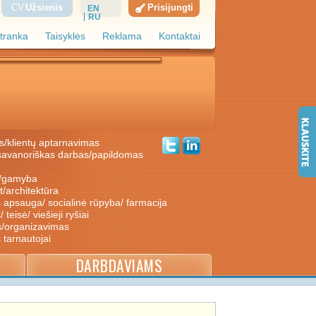
CV
Užsienis
Prisijungti
EN
RU
tranka
Taisyklės
Reklama
Kontaktai
s/klientų aptarnavimas
ė/gamyba
nt/architektūra
s apsauga/ socialinė rūpyba/ farmacija
/ teisė/ viešieji ryšiai
s/organizavimas
s tarnautojai
DARBDAVIAMS