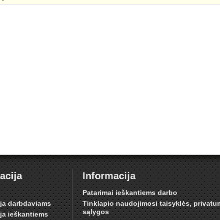
acija
Informacija
i
Patarimai ieškantiems darbo
ija darbdaviams
Tinklapio naudojimosi taisyklės, privat
sąlygos
ija ieškantiems