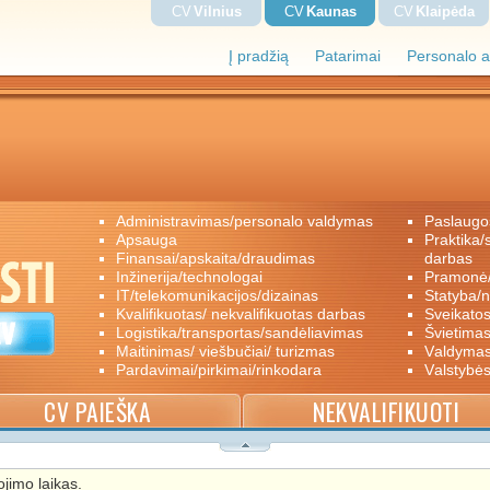
CV
Vilnius
CV
Kaunas
CV
Klaipėda
Į pradžią
Patarimai
Personalo a
administravimas/personalo valdymas
paslaugo
apsauga
praktika/savanoriškas darbas/papildomas
finansai/apskaita/draudimas
darbas
inžinerija/technologai
pramon
IT/telekomunikacijos/dizainas
statyba/
kvalifikuotas/ nekvalifikuotas darbas
sveikato
logistika/transportas/sandėliavimas
švietimas
maitinimas/ viešbučiai/ turizmas
valdyma
pardavimai/pirkimai/rinkodara
valstybė
CV PAIEŠKA
NEKVALIFIKUOTI
jimo laikas.