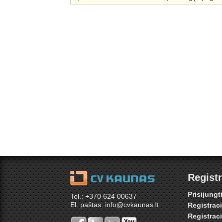
Registr
Prisijungt
Tel.: +370 624 00637
El. paštas: info@cvkaunas.lt
Registrac
Registrac