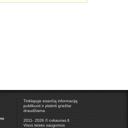
Tinklapyje esančią informaciją
publikuoti ir platinti griežtai
draudžiama.
umo
2011- 2026 © cvkaunas.lt
Visos teisės saugomos