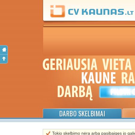
DARBO SKELBIMAI
Tokio skelbimo nėra arba pasibaigęs jo galio