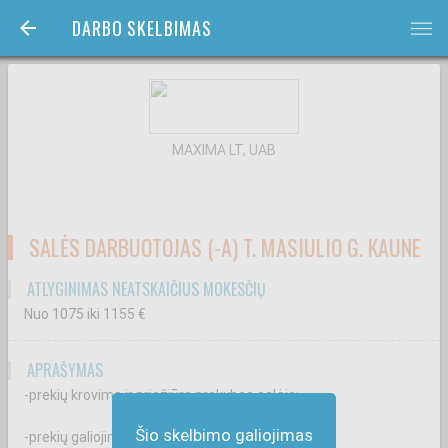
DARBO SKELBIMAS
bars
MAXIMA LT, UAB
SALĖS DARBUOTOJAS (-A) T. MASIULIO G. KAUNE
ATLYGINIMAS NEATSKAIČIUS MOKESČIŲ
Nuo 1075
iki 1155
€
APRAŠYMAS
-prekių krovimą ir priežiūrą prekybos salėje;
Šio skelbimo galiojimas
-prekių galiojimo terminų kontrolę;