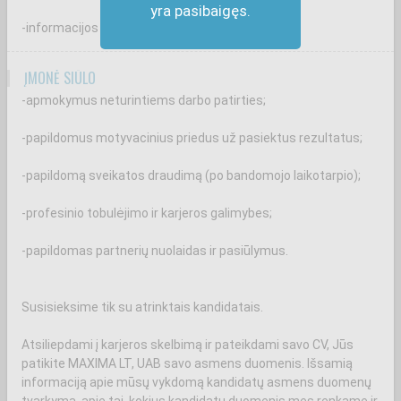
yra pasibaigęs.
-informacijos suteikimą klientams.
ĮMONĖ SIŪLO
-apmokymus neturintiems darbo patirties;
-papildomus motyvacinius priedus už pasiektus rezultatus;
-papildomą sveikatos draudimą (po bandomojo laikotarpio);
-profesinio tobulėjimo ir karjeros galimybes;
-papildomas partnerių nuolaidas ir pasiūlymus.
Susisieksime tik su atrinktais kandidatais.
Atsiliepdami į karjeros skelbimą ir pateikdami savo CV, Jūs
patikite MAXIMA LT, UAB savo asmens duomenis. Išsamią
informaciją apie mūsų vykdomą kandidatų asmens duomenų