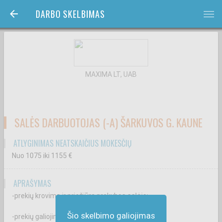
DARBO SKELBIMAS
bars
MAXIMA LT, UAB
SALĖS DARBUOTOJAS (-A) ŠARKUVOS G. KAUNE
ATLYGINIMAS NEATSKAIČIUS MOKESČIŲ
Nuo 1075
iki 1155
€
APRAŠYMAS
-prekių krovimą ir priežiūrą prekybos salėje;
Šio skelbimo galiojimas
-prekių galiojimo terminų kontrolę;