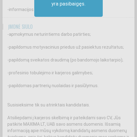
yra pasibaigęs.
-informacijos suteikimą klientams.
ĮMONĖ SIŪLO
-apmokymus neturintiems darbo patirties;
-papildomus motyvacinius priedus už pasiektus rezultatus;
-papildomą sveikatos draudimą (po bandomojo laikotarpio);
-profesinio tobulėjimo ir karjeros galimybes;
-papildomas partnerių nuolaidas ir pasiūlymus.
Susisieksime tik su atrinktais kandidatais.
Atsiliepdami į karjeros skelbimą ir pateikdami savo CV, Jūs
patikite MAXIMA LT, UAB savo asmens duomenis. Išsamią
informaciją apie mūsų vykdomą kandidatų asmens duomenų