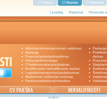
CV
Vilnius
CV
Kaunas
CV
Klaipėda
Į pradžią
Patarimai
Personalo a
administravimas/personalo valdymas
paslaugo
apsauga
praktika/savanoriškas darbas/papildomas
finansai/apskaita/draudimas
darbas
inžinerija/technologai
pramon
IT/telekomunikacijos/dizainas
statyba/
kvalifikuotas/ nekvalifikuotas darbas
sveikato
logistika/transportas/sandėliavimas
švietimas
maitinimas/ viešbučiai/ turizmas
valdyma
pardavimai/pirkimai/rinkodara
valstybė
CV PAIEŠKA
NEKVALIFIKUOTI