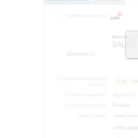
Smulkiau apie šią įmonę
Maxima LT,
SALĖS
Atlyginimas neatskaičius
1210―134
mokesčių
Skelbimas galioja iki:
2025-12-15
Įmonės veiklos sritis:
Prekyba
Darbo pobūdis:
-prekių krov
-prekių galio