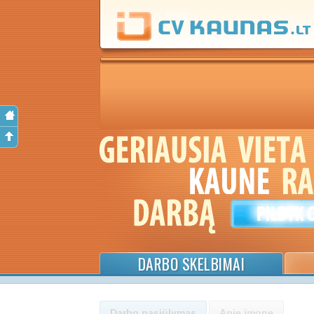
DARBO SKELBIMAI
Darbo pasiūlymas
Apie įmonę