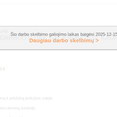
 UAB
Šio darbo skelbimo galiojimo laikas baigėsi 2025-12-1
 DARBUOTOJAS (-A) JONAVOS G. KAU
Daugiau darbo skelbimų >
0 €
imą ir priežiūrą prekybos salėje;
jimo terminų kontrolę;