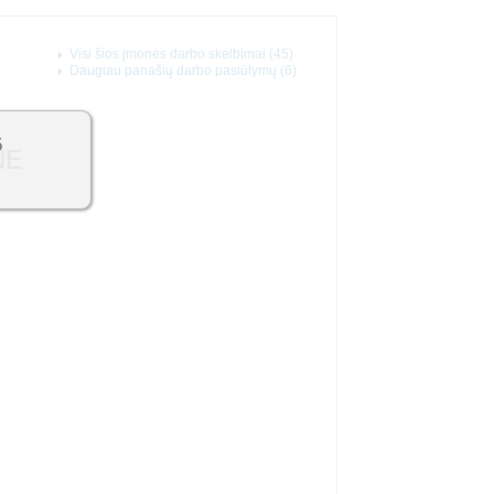
Visi šios įmonės darbo skelbimai (45)
Daugiau panašių darbo pasiūlymų (6)
5
NE