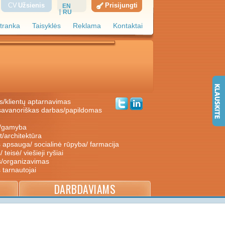
CV
Užsienis
Prisijungti
EN
RU
tranka
Taisyklės
Reklama
Kontaktai
s/klientų aptarnavimas
ė/gamyba
nt/architektūra
s apsauga/ socialinė rūpyba/ farmacija
/ teisė/ viešieji ryšiai
s/organizavimas
s tarnautojai
DARBDAVIAMS