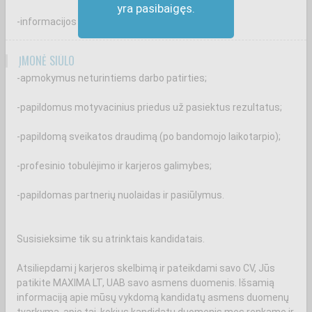
yra pasibaigęs.
-informacijos suteikimą klientams.
ĮMONĖ SIŪLO
-apmokymus neturintiems darbo patirties;
-papildomus motyvacinius priedus už pasiektus rezultatus;
-papildomą sveikatos draudimą (po bandomojo laikotarpio);
-profesinio tobulėjimo ir karjeros galimybes;
-papildomas partnerių nuolaidas ir pasiūlymus.
Susisieksime tik su atrinktais kandidatais.
Atsiliepdami į karjeros skelbimą ir pateikdami savo CV, Jūs
patikite MAXIMA LT, UAB savo asmens duomenis. Išsamią
informaciją apie mūsų vykdomą kandidatų asmens duomenų