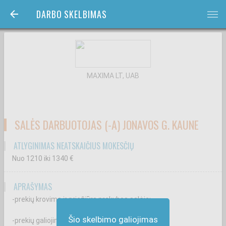
DARBO SKELBIMAS
bars
MAXIMA LT, UAB
SALĖS DARBUOTOJAS (-A) JONAVOS G. KAUNE
ATLYGINIMAS NEATSKAIČIUS MOKESČIŲ
Nuo 1210
iki 1340
€
APRAŠYMAS
-prekių krovimą ir priežiūrą prekybos salėje;
Šio skelbimo galiojimas
-prekių galiojimo terminų kontrolę;