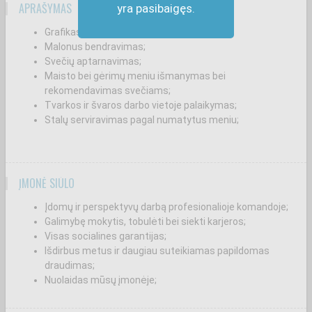
APRAŠYMAS
yra pasibaigęs.
Grafikas - I-V 6-15H
Malonus bendravimas;
Svečių aptarnavimas;
Maisto bei gėrimų meniu išmanymas bei
rekomendavimas svečiams;
Tvarkos ir švaros darbo vietoje palaikymas;
Stalų serviravimas pagal numatytus meniu;
ĮMONĖ SIŪLO
Įdomų ir perspektyvų darbą profesionalioje komandoje;
Galimybę mokytis, tobulėti bei siekti karjeros;
Visas socialines garantijas;
Išdirbus metus ir daugiau suteikiamas papildomas
draudimas;
Nuolaidas mūsų įmonėje;