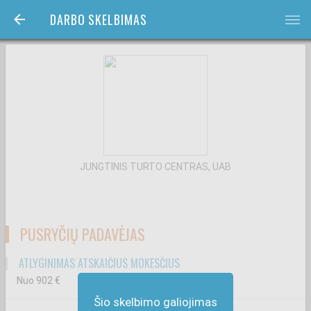
DARBO SKELBIMAS
bars
JUNGTINIS TURTO CENTRAS, UAB
PUSRYČIŲ PADAVĖJAS
ATLYGINIMAS ATSKAIČIUS MOKESČIUS
Nuo 902
€
Šio skelbimo galiojimas