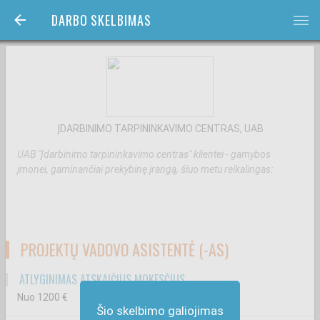
DARBO SKELBIMAS
bars
ĮDARBINIMO TARPININKAVIMO CENTRAS, UAB
UAB "Įdarbinimo tarpininkavimo centras" klientei - gamybos
įmonei, gaminančiai prekybinę įrangą, šiuo metu reikalingas:
PROJEKTŲ VADOVO ASISTENTĖ (-AS)
ATLYGINIMAS ATSKAIČIUS MOKESČIUS
Nuo 1200
€
Šio skelbimo galiojimas