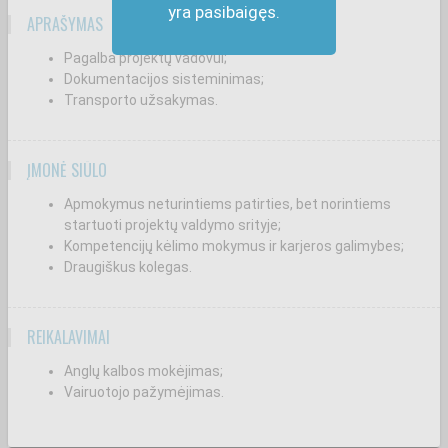
yra pasibaigęs.
APRAŠYMAS
Pagalba projektų vadovui;
Dokumentacijos sisteminimas;
Transporto užsakymas.
ĮMONĖ SIŪLO
Apmokymus neturintiems patirties, bet norintiems
startuoti projektų valdymo srityje;
Kompetencijų kėlimo mokymus ir karjeros galimybes;
Draugiškus kolegas.
REIKALAVIMAI
Anglų kalbos mokėjimas;
Vairuotojo pažymėjimas.