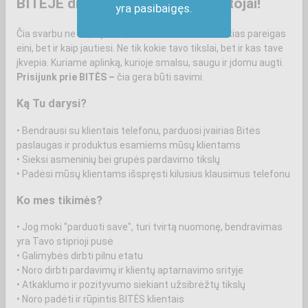
BITĖJE dirba žmonės, ne darbuotojai!
yra pasibaigęs.
Čia svarbu ne tik, ką moki, bet ir kas esi. Ne tik kokias pareigas
eini, bet ir kaip jautiesi. Ne tik kokie tavo tikslai, bet ir kas tave
įkvepia. Kuriame aplinką, kurioje smalsu, saugu ir įdomu augti.
Prisijunk prie BITĖS –
čia gera būti savimi.
Ką Tu darysi?
• Bendrausi su klientais telefonu, parduosi įvairias Bitės
paslaugas ir produktus esamiems mūsų klientams
• Sieksi asmeninių bei grupės pardavimo tikslų
• Padėsi mūsų klientams išspręsti kilusius klausimus telefonu
Ko mes tikimės?
• Jog moki "parduoti save", turi tvirtą nuomonę, bendravimas
yra Tavo stiprioji pusė
• Galimybės dirbti pilnu etatu
• Noro dirbti pardavimų ir klientų aptarnavimo srityje
• Atkaklumo ir pozityvumo siekiant užsibrėžtų tikslų
• Noro padėti ir rūpintis BITĖS klientais