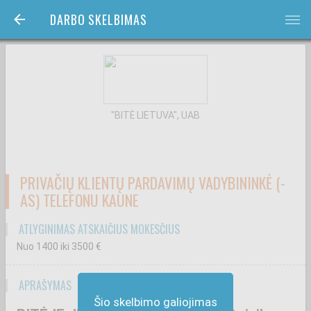
DARBO SKELBIMAS
bars
"BITĖ LIETUVA", UAB
PRIVAČIŲ KLIENTŲ PARDAVIMŲ VADYBININKĖ (-
AS) TELEFONU KAUNE
ATLYGINIMAS ATSKAIČIUS MOKESČIUS
Nuo 1400
iki 3500
€
APRAŠYMAS
Šio skelbimo galiojimas