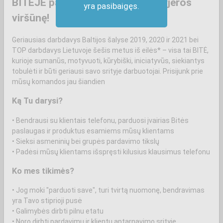
BITĖJE palankus vėjas kopti į karjeros
yra pasibaigęs.
viršūnę!
Geriausias darbdavys Baltijos šalyse 2019, 2020 ir 2021 bei
TOP darbdavys Lietuvoje šešis metus iš eilės* – visa tai BITĖ,
kurioje sumanūs, motyvuoti, kūrybiški, iniciatyvūs, siekiantys
tobulėti ir būti geriausi savo srityje darbuotojai. Prisijunk prie
mūsų komandos jau šiandien
Ką Tu darysi?
• Bendrausi su klientais telefonu, parduosi įvairias Bitės
paslaugas ir produktus esamiems mūsų klientams
• Sieksi asmeninių bei grupės pardavimo tikslų
• Padėsi mūsų klientams išspręsti kilusius klausimus telefonu
Ko mes tikimės?
• Jog moki "parduoti save", turi tvirtą nuomonę, bendravimas
yra Tavo stiprioji pusė
• Galimybės dirbti pilnu etatu
• Noro dirbti pardavimų ir klientų aptarnavimo srityje