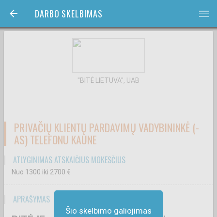
DARBO SKELBIMAS
bars
"BITĖ LIETUVA", UAB
PRIVAČIŲ KLIENTŲ PARDAVIMŲ VADYBININKĖ (-
AS) TELEFONU KAUNE
ATLYGINIMAS ATSKAIČIUS MOKESČIUS
Nuo 1300
iki 2700
€
APRAŠYMAS
Šio skelbimo galiojimas