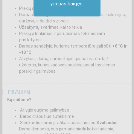
yra pasibaigęs.
Prekių surinkimas pagal užsakymus
Darbas skirtingose temperatūrinėse zonose: bakalėjos,
daržovių ir šaldiklio zonoje
Užsakymų svėrimas, kai to reikia
Prekių atrinkimas ir paruošimas tolimesniam
pristatymui
Darbas sandėlyje, kuriame temperatūra gali būti
+6 °C ir
-18 °C
Atvykus į darbą, darbuotojas gauna maršrutą /
užduotis, kurias vadovas paskiria pagal tos dienos
poreikį ir galimybes
PRIVALUMAI
Ką siūlome?
Atlygio augimo galimybes
Darbo drabužius suteiksime
Slenkantis darbo grafikas, pamainos po
8 valandas
Darbo dienomis, nuo pirmadienio iki ketvirtadienio,