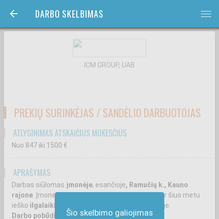
DARBO SKELBIMAS
bars
ICM GROUP, UAB
PREKIŲ SURINKĖJAS / SANDĖLIO DARBUOTOJAS
ATLYGINIMAS ATSKAIČIUS MOKESČIUS
Nuo 847
iki 1500
€
APRAŠYMAS
Darbas siūlomas
įmonėje
, esančioje
, Ramučių k., Kauno
rajone
. Įmonė užsiima maisto produktų tiekimu ir šiuo metu
ieško
ilgalaikio darbuotojo (-os)
darbui sandėlyje.
Šio skelbimo galiojimas
Darbo pobūdis: