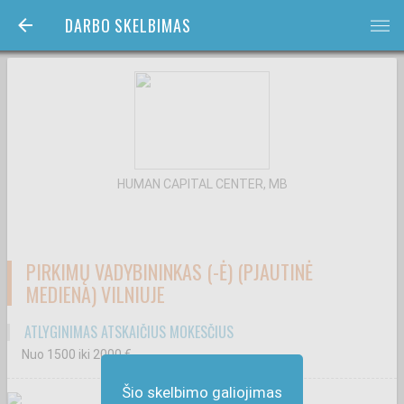
DARBO SKELBIMAS
bars
HUMAN CAPITAL CENTER, MB
PIRKIMŲ VADYBININKAS (-Ė) (PJAUTINĖ
MEDIENA) VILNIUJE
ATLYGINIMAS ATSKAIČIUS MOKESČIUS
Nuo 1500
iki 2000
€
Šio skelbimo galiojimas