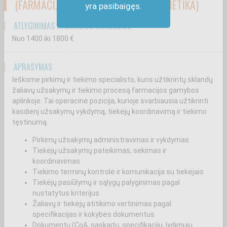
(FARMACIJA, MAISTO PRAMONĖ, KOSMETIKA)
yra pasibaigęs.
ATLYGINIMAS ATSKAIČIUS MOKESČIUS
Nuo 1400
iki 1800
€
APRAŠYMAS
Ieškome pirkimų ir tiekimo specialisto, kuris užtikrintų sklandų
žaliavų užsakymų ir tiekimo procesą farmacijos gamybos
aplinkoje. Tai operacinė pozicija, kurioje svarbiausia užtikrinti
kasdienį užsakymų vykdymą, tiekėjų koordinavimą ir tiekimo
tęstinumą.
Pirkimų užsakymų administravimas ir vykdymas
Tiekėjų užsakymų pateikimas, sekimas ir
koordinavimas
Tiekimo terminų kontrolė ir komunikacija su tiekėjais
Tiekėjų pasiūlymų ir sąlygų palyginimas pagal
nustatytus kriterijus
Žaliavų ir tiekėjų atitikimo vertinimas pagal
specifikacijas ir kokybės dokumentus
Dokumentų (CoA, sąskaitų, specifikacijų, lydimųjų