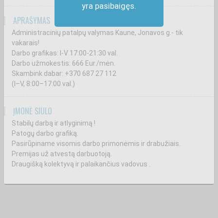
yra pasibaigęs.
APRAŠYMAS
Administracinių patalpų valymas Kaune, Jonavos g.- tik
vakarais!
Darbo grafikas: I-V 17:00-21:30 val.
Darbo užmokestis: 666 Eur./mėn.
Skambink dabar: +370 687 27 112
(I–V, 8:00–17:00 val.)
ĮMONĖ SIŪLO
Stabilų darbą ir atlyginimą !
Patogų darbo grafiką.
Pasirūpiname visomis darbo primonėmis ir drabužiais.
Premijas už atvestą darbuotoją.
Draugišką kolektyvą ir palaikančius vadovus .