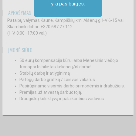
yra pasibaigęs.
APRAŠYMAS
Patalpų valymas Kaune, Kampiškių km. Alšėnų g. I-V 6-15 val.
Skambink dabar: +370 687 27 112
(I–V, 8:00–17:00 val.)
ĮMONĖ SIŪLO
50 eurų kompensacija kūrui arba Mėnesinis viešojo
transporto bilietas kelionei į/iš darbo!
Stabilų darbą ir atlyginimą .
Patogų darbo grafiką / Laisvus vakarus .
Pasirūpiname visomis darbo primonėmis ir drabužiais.
Premijas už atvestą darbuotoją.
Draugišką kolektyvą ir palaikančius vadovus .