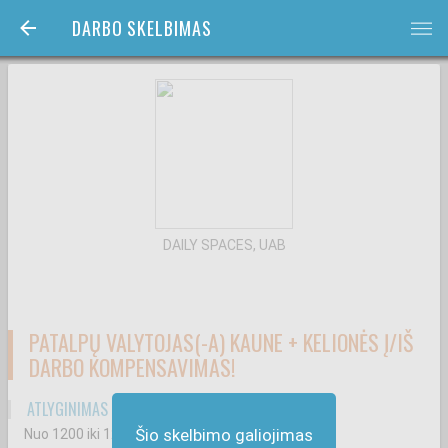
DARBO SKELBIMAS
bars
DAILY SPACES, UAB
PATALPŲ VALYTOJAS(-A) KAUNE + KELIONĖS Į/IŠ
DARBO KOMPENSAVIMAS!
ATLYGINIMAS ATSKAIČIUS MOKESČIUS
Šio skelbimo galiojimas
Nuo 1200
iki 1200
€