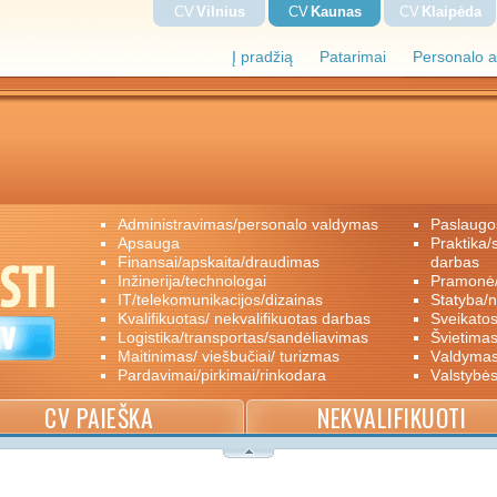
CV
Vilnius
CV
Kaunas
CV
Klaipėda
Į pradžią
Patarimai
Personalo a
administravimas/personalo valdymas
paslaugo
apsauga
praktika/savanoriškas darbas/papildomas
finansai/apskaita/draudimas
darbas
inžinerija/technologai
pramon
IT/telekomunikacijos/dizainas
statyba/
kvalifikuotas/ nekvalifikuotas darbas
sveikato
logistika/transportas/sandėliavimas
švietimas
maitinimas/ viešbučiai/ turizmas
valdyma
pardavimai/pirkimai/rinkodara
valstybė
CV PAIEŠKA
NEKVALIFIKUOTI