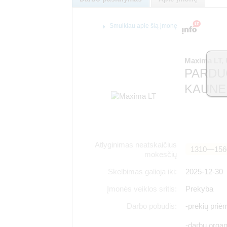
Smulkiau apie šią įmonę
Maxima LT,
PARDUO
KAUNE
Atlyginimas neatskaičius
1310―156
mokesčių
Skelbimas galioja iki:
2025-12-30
Įmonės veiklos sritis:
Prekyba
Darbo pobūdis:
-prekių priė
-darbų organ