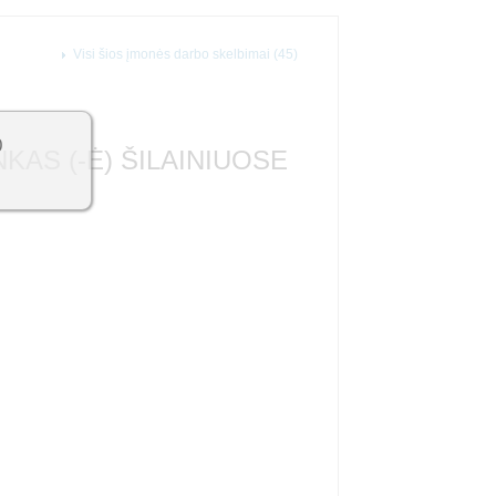
Visi šios įmonės darbo skelbimai (45)
0
AS (-Ė) ŠILAINIUOSE