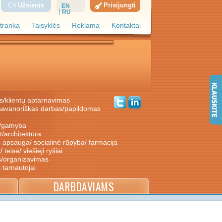
CV
Užsienis
Prisijungti
EN
RU
tranka
Taisyklės
Reklama
Kontaktai
s/klientų aptarnavimas
ė/gamyba
nt/architektūra
s apsauga/ socialinė rūpyba/ farmacija
/ teisė/ viešieji ryšiai
s/organizavimas
s tarnautojai
DARBDAVIAMS