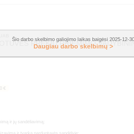
 UAB
Šio darbo skelbimo galiojimo laikas baigėsi 2025-12-3
TUVĖS PREKIŲ PRIĖMIMO VADYBININK
Daugiau darbo skelbimų >
0 €
mimą ir jų sandėliavimą;
izavimą ir tvarką parduotuvės sandėlyje;