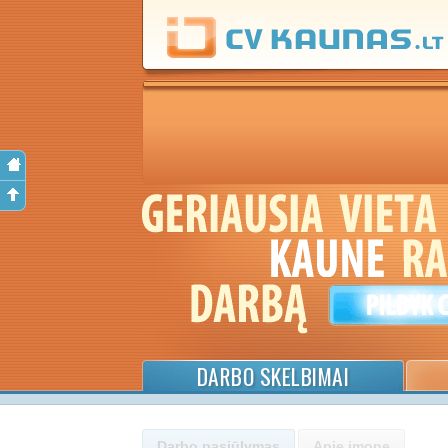
DARBO SKELBIMAI
Darbo pasiūlymas
Apie įmonę