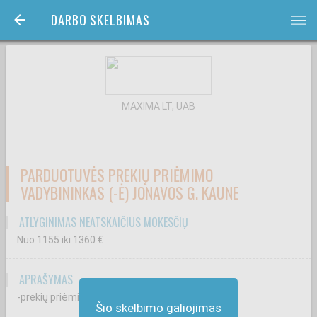
DARBO SKELBIMAS
bars
MAXIMA LT, UAB
PARDUOTUVĖS PREKIŲ PRIĖMIMO
VADYBININKAS (-Ė) JONAVOS G. KAUNE
ATLYGINIMAS NEATSKAIČIUS MOKESČIŲ
Nuo 1155
iki 1360
€
APRAŠYMAS
-prekių priėmimą ir jų sandėliavimą;
Šio skelbimo galiojimas