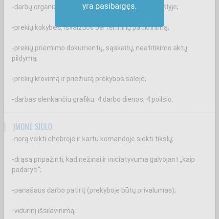
yra pasibaigęs.
-darbų organizavimą ir tvarką parduotuvės sandėlyje;
-prekių kokybės, išvaizdos bei terminų patikrinimą;
-prekių priėmimo dokumentų, sąskaitų, neatitikimo aktų
pildymą;
-prekių krovimą ir priežiūrą prekybos salėje;
-darbas slenkančiu grafiku: 4 darbo dienos, 4 poilsio.
ĮMONĖ SIŪLO
-norą veikti chebroje ir kartu komandoje siekti tikslų;
-drąsą pripažinti, kad nežinai ir iniciatyvumą galvojant „kaip
padaryti“;
-panašaus darbo patirtį (prekyboje būtų privalumas);
-vidurinį išsilavinimą;