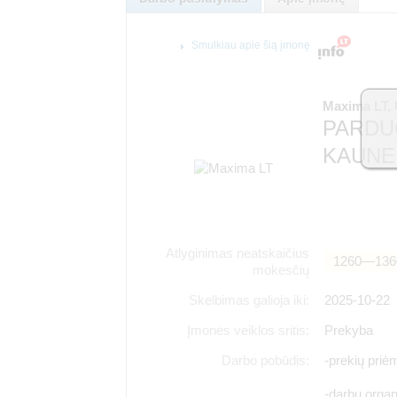
Smulkiau apie šią įmonę
Maxima LT,
PARDUO
KAUNE
Atlyginimas neatskaičius
1260―136
mokesčių
Skelbimas galioja iki:
2025-10-22
Įmonės veiklos sritis:
Prekyba
Darbo pobūdis:
-prekių priė
-darbų organ