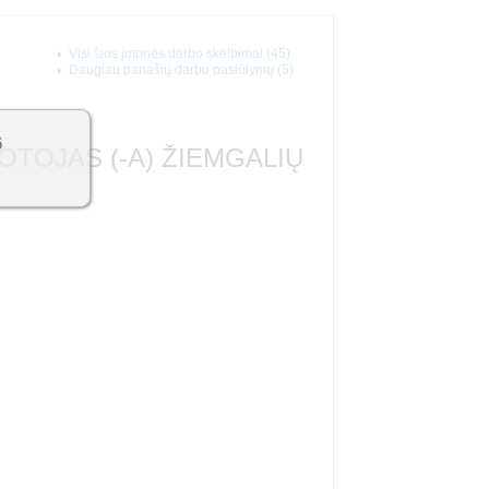
Visi šios įmonės darbo skelbimai (45)
Daugiau panašių darbo pasiūlymų (5)
6
TOJAS (-A) ŽIEMGALIŲ