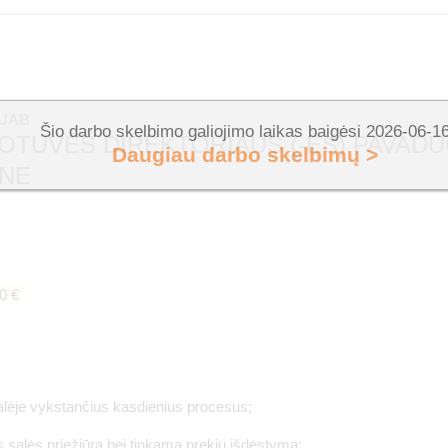
 UAB
Šio darbo skelbimo galiojimo laikas baigėsi 2026-06-1
TUVĖS DIREKTORIAUS (-ĖS) PAVADUO
Daugiau darbo skelbimų >
UNE
0 €
lėje vykstančius kasdienius procesus;
 salės priežiūrą bei tinkamą prekių išdėstymą;