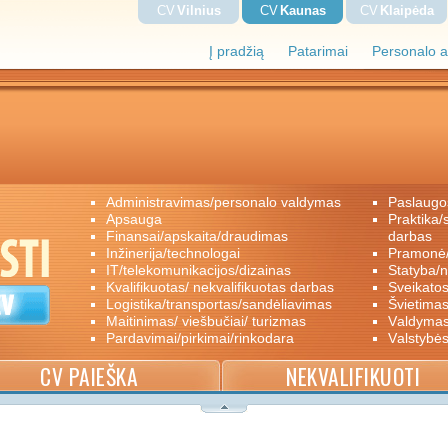
CV
Vilnius
CV
Kaunas
CV
Klaipėda
Į pradžią
Patarimai
Personalo a
administravimas/personalo valdymas
paslaugo
apsauga
praktika/savanoriškas darbas/papildomas
finansai/apskaita/draudimas
darbas
inžinerija/technologai
pramon
IT/telekomunikacijos/dizainas
statyba/
kvalifikuotas/ nekvalifikuotas darbas
sveikato
logistika/transportas/sandėliavimas
švietimas
maitinimas/ viešbučiai/ turizmas
valdyma
pardavimai/pirkimai/rinkodara
valstybė
CV PAIEŠKA
NEKVALIFIKUOTI