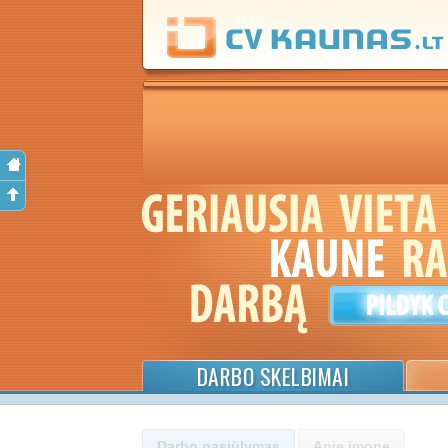
DARBO SKELBIMAI
Darbo pasiūlymas
Apie įmonę