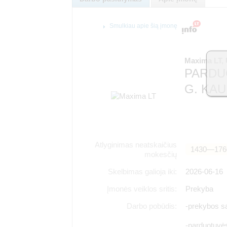
Smulkiau apie šią įmonę
Maxima LT,
PARDUO
G. KA
Atlyginimas neatskaičius
1430―176
mokesčių
Skelbimas galioja iki:
2026-06-16
Įmonės veiklos sritis:
Prekyba
Darbo pobūdis:
-prekybos sa
-parduotuvės