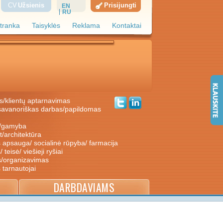
CV
Užsienis
Prisijungti
EN
RU
tranka
Taisyklės
Reklama
Kontaktai
s/klientų aptarnavimas
ė/gamyba
nt/architektūra
s apsauga/ socialinė rūpyba/ farmacija
/ teisė/ viešieji ryšiai
s/organizavimas
s tarnautojai
DARBDAVIAMS