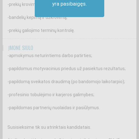
yra pasibaigęs.
-prekių krovimą ir priežiūrą prekybos salėje;
-bandelių kepimą ir užkrovimą;
-prekių galiojimo terminų kontrolę.
ĮMONĖ SIŪLO
-apmokymus neturintiems darbo patirties;
-papildomus motyvacinius priedus už pasiektus rezultatus;
-papildomą sveikatos draudimą (po bandomojo laikotarpio);
-profesinio tobulėjimo ir karjeros galimybes;
-papildomas partnerių nuolaidas ir pasiūlymus.
Susisieksime tik su atrinktais kandidatais.