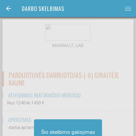
DARBO SKELBIMAS
bars
MAXIMA LT, UAB
PARDUOTUVĖS DARBUOTOJAS (-A) GIRAITĖJE
KAUNE
ATLYGINIMAS NEATSKAIČIUS MOKESČIŲ
Nuo 1240
iki 1430
€
APRAŠYMAS
-darbą aptarnaujant klientus kasoje;
Šio skelbimo galiojimas