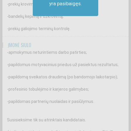
yra pasibaigęs.
-prekių krovimą ir priežiūrą prekybos salėje;
-bandelių kepimą ir užkrovimą;
-prekių galiojimo terminų kontrolę.
ĮMONĖ SIŪLO
-apmokymus neturintiems darbo patirties;
-papildomus motyvacinius priedus už pasiektus rezultatus;
-papildomą sveikatos draudimą (po bandomojo laikotarpio);
-profesinio tobulėjimo ir karjeros galimybes;
-papildomas partnerių nuolaidas ir pasiūlymus.
Susisieksime tik su atrinktais kandidatais.