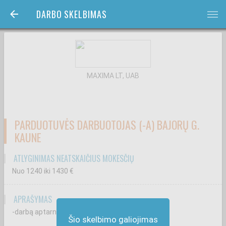
DARBO SKELBIMAS
bars
MAXIMA LT, UAB
PARDUOTUVĖS DARBUOTOJAS (-A) BAJORŲ G.
KAUNE
ATLYGINIMAS NEATSKAIČIUS MOKESČIŲ
Nuo 1240
iki 1430
€
APRAŠYMAS
-darbą aptarnaujant klientus kasoje;
Šio skelbimo galiojimas