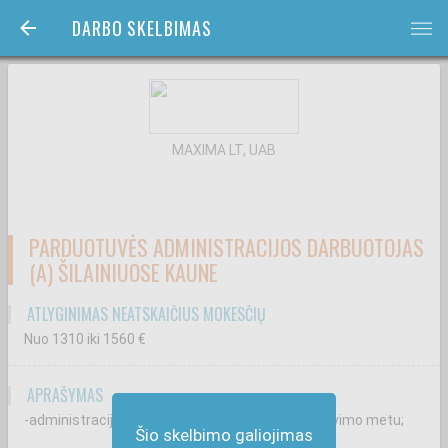
DARBO SKELBIMAS
bars
MAXIMA LT, UAB
PARDUOTUVĖS ADMINISTRACIJOS DARBUOTOJAS
(A) ŠILAINIUOSE KAUNE
ATLYGINIMAS NEATSKAIČIUS MOKESČIŲ
Nuo 1310
iki 1560
€
APRAŠYMAS
-administracijos darbuotojų pavadavimą jų nebuvimo metu;
Šio skelbimo galiojimas