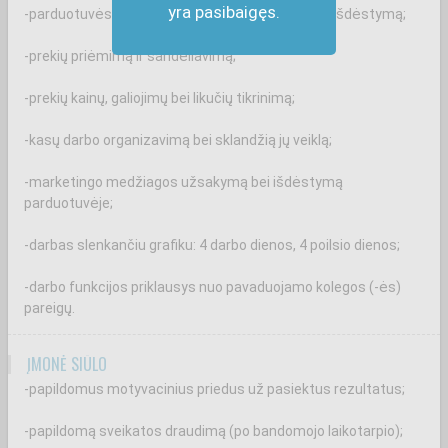
yra pasibaigęs.
-parduotuvės salės priežiūrą bei tinkamą prekių išdėstymą;
-prekių priėmimą ir sandėliavimą;
-prekių kainų, galiojimų bei likučių tikrinimą;
-kasų darbo organizavimą bei sklandžią jų veiklą;
-marketingo medžiagos užsakymą bei išdėstymą
parduotuvėje;
-darbas slenkančiu grafiku: 4 darbo dienos, 4 poilsio dienos;
-darbo funkcijos priklausys nuo pavaduojamo kolegos (-ės)
pareigų.
ĮMONĖ SIŪLO
-papildomus motyvacinius priedus už pasiektus rezultatus;
-papildomą sveikatos draudimą (po bandomojo laikotarpio);