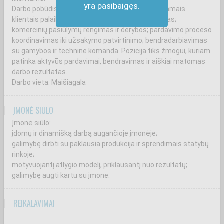
yra pasibaigęs.
Darbo pobūdis: naujų klientų paieška; ryšių su esamais
klientais palaikymas; klientų poreikių išsiaiškinimas;
komercinių pasiūlymų rengimas ir derybos; pardavimo proceso
koordinavimas iki užsakymo patvirtinimo; bendradarbiavimas
su gamybos ir technine komanda. Pozicija tiks žmogui, kuriam
patinka aktyvūs pardavimai, bendravimas ir aiškiai matomas
darbo rezultatas.
Darbo vieta: Maišiagala
ĮMONĖ SIŪLO
Įmonė siūlo:
įdomų ir dinamišką darbą augančioje įmonėje;
galimybę dirbti su paklausia produkcija ir sprendimais statybų
rinkoje;
motyvuojantį atlygio modelį, priklausantį nuo rezultatų;
galimybę augti kartu su įmone.
REIKALAVIMAI