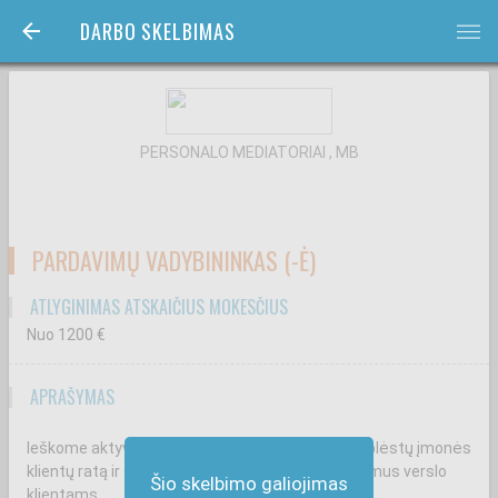
DARBO SKELBIMAS
bars
PERSONALO MEDIATORIAI , MB
PARDAVIMŲ VADYBININKAS (-Ė)
ATLYGINIMAS ATSKAIČIUS MOKESČIUS
Nuo 1200
€
APRAŠYMAS
Ieškome aktyvaus pardavimų vadybininko, kuris plėstų įmonės
klientų ratą ir siūlytų metalo bei skardos sprendimus verslo
Šio skelbimo galiojimas
klientams.