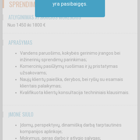
SPRENDIMAI, ĮRANGOS PARDAVIMAI)
yra pasibaigęs.
ATLYGINIMAS ATSKAIČIUS MOKESČIUS
Nuo 1450
iki 1800
€
APRAŠYMAS
Vandens paruošimo, kokybės gerinimo įrangos bei
inžinerinių sprendimų parinkimas;
Komercinių pasiūlymų ruošimas ir jų pristatymas
užsakovams;
Naujų klientų paieška, derybos, bei ryšių su esamais
klientais palaikymas;
Kvalifikuota klientų konsultacija techniniais klausimais.
ĮMONĖ SIŪLO
Įdomų, perspektyvų, dinamišką darbą tarptautinės
kompanijos aplinkoje;
Mokymus, geras darbo ir atlygio sąlygas;