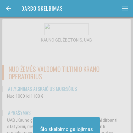
DARBO SKELBIMAS
bars
KAUNO GELŽBETONIS, UAB
NUO ŽEMĖS VALDOMO TILTINIO KRANO
OPERATORIUS
ATLYGINIMAS ATSKAIČIUS MOKESČIUS
Nuo 1000
iki 1100
€
APRAŠYMAS
UAB „Kauno gelžbetonis“– nuo 1963 m. sėkmingai dirbanti
statybinių medžiagų gamybos bendrovė, gaminanti
Šio skelbimo galiojimas
surenkamuosius betono ir gelžbetonio gaminius, prekinį