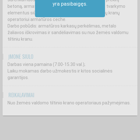
yra pasibaigęs.
betoną, armatūros ruošinius, betoninius aplinkos tvarkymo
elementus siūlo darbą nuo žemės valdomų tiltinių kranų
operatoriui armatūros ceche.
Darbo pobūdis: armatūros karkasų perkėlimas, metalo
žaliavos iškrovimas ir sandėliavimas su nuo žemės valdomu
tiltiniu kranu.
ĮMONĖ SIŪLO
Darbas viena pamaina (7.00-15.30 val.);
Laiku mokamas darbo užmokestis ir kitos socialinės
garantijos.
REIKALAVIMAI
Nuo žemės valdomo tiltinio krano operatoriaus pažymėjimas.