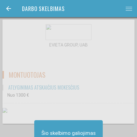
DARBO SKELBIMAS
bars
EVIETA GROUP, UAB
MONTUOTOJAS
ATLYGINIMAS ATSKAIČIUS MOKESČIUS
Nuo 1300
€
Šio skelbimo galiojimas