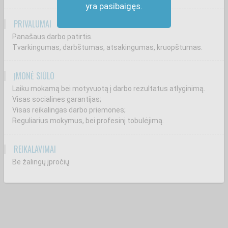
yra pasibaigęs.
PRIVALUMAI
Panašaus darbo patirtis.
Tvarkingumas, darbštumas, atsakingumas, kruopštumas.
ĮMONĖ SIŪLO
Laiku mokamą bei motyvuotą į darbo rezultatus atlyginimą.
Visas socialines garantijas;
Visas reikalingas darbo priemones;
Reguliarius mokymus, bei profesinį tobulėjimą.
REIKALAVIMAI
Be žalingų įpročių.