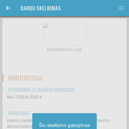
DARBO SKELBIMAS
bars
EUROFORTAS, UAB
MONTUOTOJAS
ATLYGINIMAS ATSKAIČIUS MOKESČIUS
Nuo 1500
iki 2000
€
APRAŠYMAS
Įvairios paskirties durų, aliumininių pertvarų, montavimo -
Šio skelbimo galiojimas
demontavimo darbai.