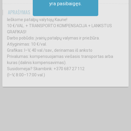
yra pasibaigęs.
APRAŠYMAS
Ieškome patalpų valytojų Kaune!
10 €/VAL. + TRANSPORTO KOMPENSACIJA + LANKSTUS
GRAFIKAS!
Darbo pobūdis: įvairių patalpų valymas ir priežiūra.
Atlyginimas: 10 €/val.
Grafikas: I–V, 40 val./sav., derinamas iš anksto
Privalumas: kompensuojamas viešasis transportas arba
kuras (dalinis kompensavimas).
Susidomėjai? Skambink: +370 687 27 112
(I–V, 8:00–17:00 val.)