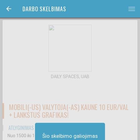
DARBO SKELBIMAS
bars
DAILY SPACES, UAB
MOBILI(-US) VALYTOJA(-AS) KAUNE 10 EUR/VAL
+ LANKSTUS GRAFIKAS!
ATLYGINIMAS ATSKAIČIUS MOKESČIUS
Šio skelbimo galiojimas
Nuo 1500
iki 1680
€